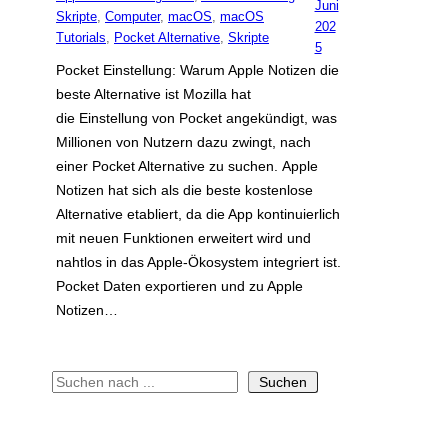
Juni
Skripte
, 
Computer
, 
macOS
, 
macOS
202
Tutorials
, 
Pocket Alternative
, 
Skripte
5
Pocket Einstellung: Warum Apple Notizen die
beste Alternative ist Mozilla hat
die Einstellung von Pocket angekündigt, was
Millionen von Nutzern dazu zwingt, nach
einer Pocket Alternative zu suchen. Apple
Notizen hat sich als die beste kostenlose
Alternative etabliert, da die App kontinuierlich
mit neuen Funktionen erweitert wird und
nahtlos in das Apple-Ökosystem integriert ist.
Pocket Daten exportieren und zu Apple
Notizen…
S
Suchen
u
c
h
e
n