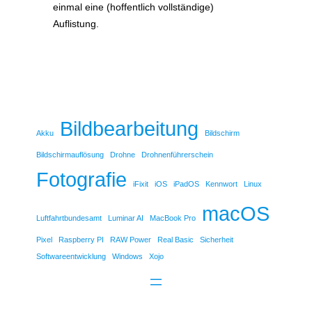
einmal eine (hoffentlich vollständige)
Auflistung.
Bildbearbeitung
Akku
Bildschirm
Bildschirmauflösung
Drohne
Drohnenführerschein
Fotografie
iFixit
iOS
iPadOS
Kennwort
Linux
macOS
Luftfahrtbundesamt
Luminar AI
MacBook Pro
Pixel
Raspberry PI
RAW Power
Real Basic
Sicherheit
Softwareentwicklung
Windows
Xojo