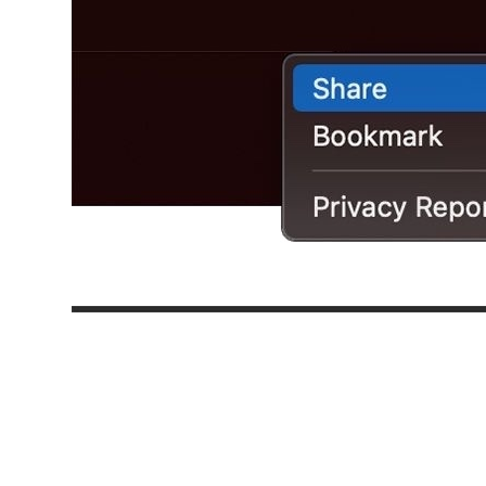
Automate the
Share Menu via
AppleScript