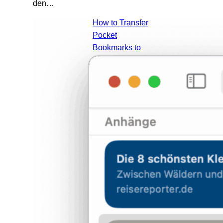
den…
How to Transfer
Pocket
Bookmarks to
Apple Notes on
macOS
(Complete 2025
Guide)