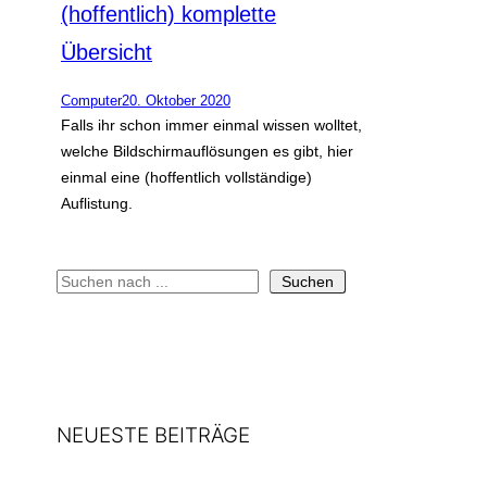
(hoffentlich) komplette
Übersicht
Computer
20. Oktober 2020
Falls ihr schon immer einmal wissen wolltet,
welche Bildschirmauflösungen es gibt, hier
einmal eine (hoffentlich vollständige)
Auflistung.
S
Suchen
u
c
h
e
n
NEUESTE BEITRÄGE