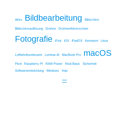
Bildbearbeitung
Akku
Bildschirm
Bildschirmauflösung
Drohne
Drohnenführerschein
Fotografie
iFixit
iOS
iPadOS
Kennwort
Linux
macOS
Luftfahrtbundesamt
Luminar AI
MacBook Pro
Pixel
Raspberry PI
RAW Power
Real Basic
Sicherheit
Softwareentwicklung
Windows
Xojo