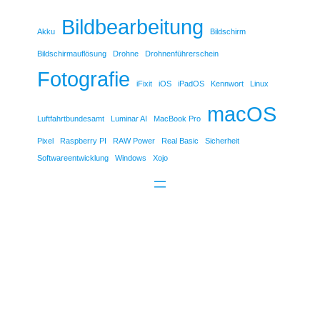
Bildbearbeitung
Akku
Bildschirm
Bildschirmauflösung
Drohne
Drohnenführerschein
Fotografie
iFixit
iOS
iPadOS
Kennwort
Linux
macOS
Luftfahrtbundesamt
Luminar AI
MacBook Pro
Pixel
Raspberry PI
RAW Power
Real Basic
Sicherheit
Softwareentwicklung
Windows
Xojo