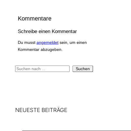
Kommentare
Schreibe einen Kommentar
Du musst
angemeldet
sein, um einen
Kommentar abzugeben.
S
Suchen
u
c
h
e
n
NEUESTE BEITRÄGE