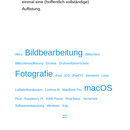
einmal eine (hoffentlich vollständige)
Auflistung.
Bildbearbeitung
Akku
Bildschirm
Bildschirmauflösung
Drohne
Drohnenführerschein
Fotografie
iFixit
iOS
iPadOS
Kennwort
Linux
macOS
Luftfahrtbundesamt
Luminar AI
MacBook Pro
Pixel
Raspberry PI
RAW Power
Real Basic
Sicherheit
Softwareentwicklung
Windows
Xojo