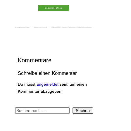
Kommentare
Schreibe einen Kommentar
Du musst
angemeldet
sein, um einen
Kommentar abzugeben.
S
Suchen
u
c
h
e
n