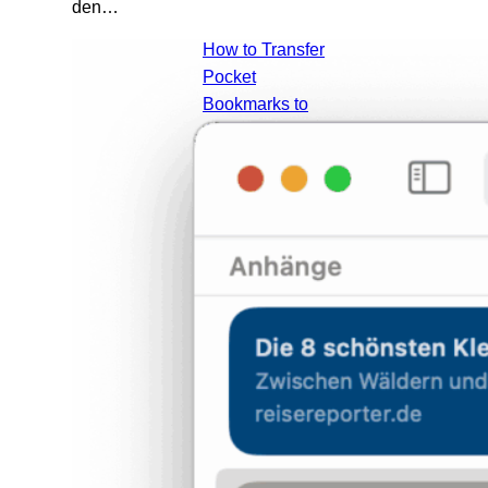
den…
How to Transfer
Pocket
Bookmarks to
Apple Notes on
macOS
(Complete 2025
Guide)