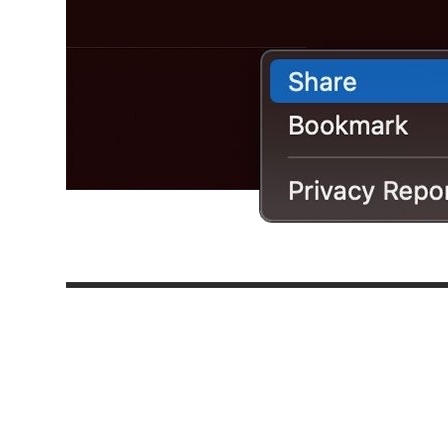
Automate the
Share Menu via
AppleScript